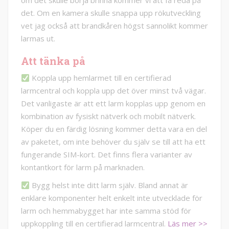
om det skulle börja brinna kommer vi att få reda på
det. Om en kamera skulle snappa upp rökutveckling
vet jag också att brandkåren högst sannolikt kommer
larmas ut.
Att tänka på
Koppla upp hemlarmet till en certifierad
larmcentral och koppla upp det över minst två vägar.
Det vanligaste är att ett larm kopplas upp genom en
kombination av fysiskt nätverk och mobilt nätverk.
Köper du en färdig lösning kommer detta vara en del
av paketet, om inte behöver du själv se till att ha ett
fungerande SIM-kort. Det finns flera varianter av
kontantkort för larm på marknaden.
Bygg helst inte ditt larm själv. Bland annat är
enklare komponenter helt enkelt inte utvecklade för
larm och hemmabygget har inte samma stöd för
uppkoppling till en certifierad larmcentral.
Läs mer >>