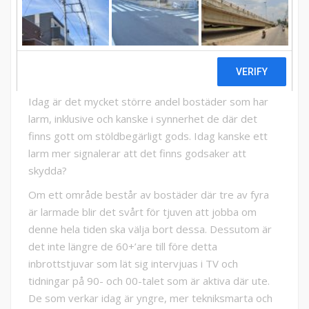
under 90- och 00-talet när merparten av bostäderna
inte hade larm och den äldre delen av befolkningen
nästan aldrig hade larm, samtidigt som det var där
mycket stöldbegärligt gods fanns. Självklart valde då
en tjuv hellre en olarmad bostad före en larmad.
Idag är det mycket större andel bostäder som har
larm, inklusive och kanske i synnerhet de där det
finns gott om stöldbegärligt gods. Idag kanske ett
larm mer signalerar att det finns godsaker att
skydda?
Om ett område består av bostäder där tre av fyra
är larmade blir det svårt för tjuven att jobba om
denne hela tiden ska välja bort dessa. Dessutom är
det inte längre de 60+’are till före detta
inbrottstjuvar som lät sig intervjuas i TV och
tidningar på 90- och 00-talet som är aktiva där ute.
De som verkar idag är yngre, mer tekniksmarta och