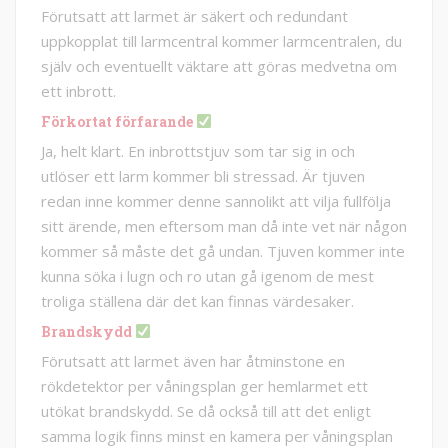
Förutsatt att larmet är säkert och redundant
uppkopplat till larmcentral kommer larmcentralen, du
själv och eventuellt väktare att göras medvetna om
ett inbrott.
Förkortat förfarande
Ja, helt klart. En inbrottstjuv som tar sig in och
utlöser ett larm kommer bli stressad. Är tjuven
redan inne kommer denne sannolikt att vilja fullfölja
sitt ärende, men eftersom man då inte vet när någon
kommer så måste det gå undan. Tjuven kommer inte
kunna söka i lugn och ro utan gå igenom de mest
troliga ställena där det kan finnas värdesaker.
Brandskydd
Förutsatt att larmet även har åtminstone en
rökdetektor per våningsplan ger hemlarmet ett
utökat brandskydd. Se då också till att det enligt
samma logik finns minst en kamera per våningsplan