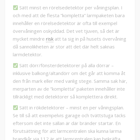
Sätt minst en rörelsedetektor per våningsplan. I
och med att de flesta ”kompletta” larmpaketen bara
innehåller en rörelsedetektor är ofta till exempel
övervåningen oskyddad. Det vet tjuven, så det är
mycket mindre
risk
att ta sig in på husets övervåning
då sannolikheten är stor att det där helt saknas
larmdetektor.
Sätt dörr/fönsterdetektorer på alla dörrar –
inklusive balkong/altandörr om det går att komma åt
den från mark eller med vanlig stege. Samma sak här,
merparten av de ”kompletta” paketen innehåller inte
tillräckligt med detektorer så komplettera direkt.
Sätt in rökdetektorer – minst en per våningsplan.
Se till så att exempelvis garage och tvättstuga täcks
eftersom det inte sällan är där bränder startar. En
förutsättning för att larmcentralen ska kunna larma
brandkår via 112 är att larmcentralen kan bekräfta