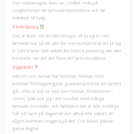
mer riskbenägna. Man tar i stället reda på
svagheterna i de larmade bostäderna och tar
tekniken till hjälp.
Fördröjning
Det är klart, om en inbrottstjuv vill ta sig in i ditt
larmade hus så blir det lite mer komplicerat att ta sig
in. Det kräver helt enkelt lite bättre planering om den
kriminelle vet att det finns ett larm installerat.
Upptäckt
Inbrott i ett larmat hur kommer märkas. Dels
kommer förhoppningsvis grannarna märka om larmet
går, titta ut och se vad som händer. Åtminstone i
teorin, själv bor jag i ett område med många
larmade bostäder, och falsklarm där är inte ovanliga.
Går ett larm på dagen är det alltså inte säkert att
någon kommer reagera på det. Och buset jobbar
gärna dagtid.