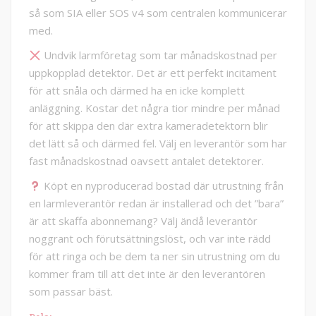
så som SIA eller SOS v4 som centralen kommunicerar
med.
Undvik larmföretag som tar månadskostnad per
uppkopplad detektor. Det är ett perfekt incitament
för att snåla och därmed ha en icke komplett
anläggning. Kostar det några tior mindre per månad
för att skippa den där extra kameradetektorn blir
det lätt så och därmed fel. Välj en leverantör som har
fast månadskostnad oavsett antalet detektorer.
Köpt en nyproducerad bostad där utrustning från
en larmleverantör redan är installerad och det ”bara”
är att skaffa abonnemang? Välj ändå leverantör
noggrant och förutsättningslöst, och var inte rädd
för att ringa och be dem ta ner sin utrustning om du
kommer fram till att det inte är den leverantören
som passar bäst.