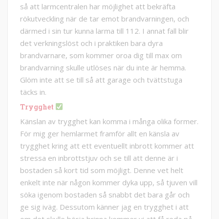
så att larmcentralen har möjlighet att bekräfta
rökutveckling när de tar emot brandvarningen, och
därmed i sin tur kunna larma till 112. I annat fall blir
det verkningslöst och i praktiken bara dyra
brandvarnare, som kommer oroa dig till max om
brandvarning skulle utlöses när du inte är hemma.
Glöm inte att se till så att garage och tvättstuga
täcks in.
Trygghet
Känslan av trygghet kan komma i många olika former.
För mig ger hemlarmet framför allt en känsla av
trygghet kring att ett eventuellt inbrott kommer att
stressa en inbrottstjuv och se till att denne är i
bostaden så kort tid som möjligt. Denne vet helt
enkelt inte när någon kommer dyka upp, så tjuven vill
söka igenom bostaden så snabbt det bara går och
ge sig iväg. Dessutom känner jag en trygghet i att