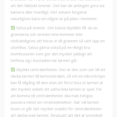
att det faktiskt brinner. Det kan de antingen göra via
kamera eller muntligt. Det senare fungerar
naturligtvis bara om någon är på plats i hemmet.
Satsa på sirener. Det bästa skyddet får du av
grannarna och sirenen inne kommer inte
nödvändigtvis att höras in till grannen så sätt upp en
utomhus. Satsa gärna också på en riktigt bra
inomhussiren som gör det mycket jobbigt att
befinna sig i bostaden när larmet går.
Skydda centralenheten. Det är den som ser till att
skicka larmet till larmcentralen, så om en inbrottstjuv
kan få tillgång till den utan att först lösa ut larmet är
det mycket enkelt att sätta hela larmet ur spel. För
att komma till centralenheten ska man tvingas
passera minst en rörelsedetektor. När väl larmet
löses ut går det mycket snabbt för centralenheten
att skicka iväg larmet, förutsatt att det är protokoll