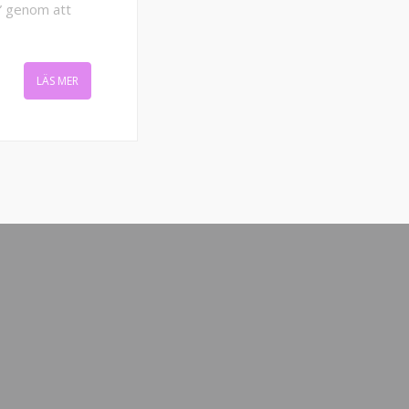
n” genom att
LÄS MER