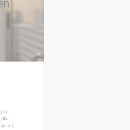
g av
jälva
 om att