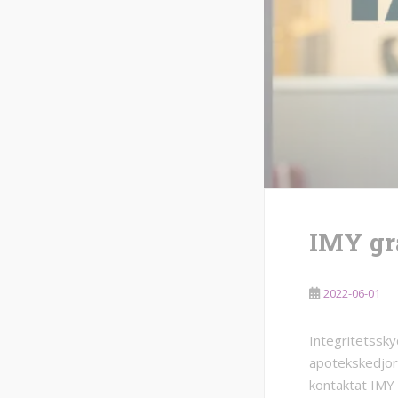
IMY gr
2022-06-01
Integritetssk
apotekskedjor
kontaktat IMY 