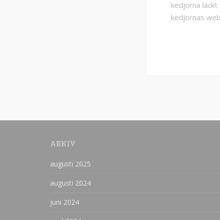
kedjorna läckt
kedjornas web
ARKIV
augusti 2025
augusti 2024
juni 2024