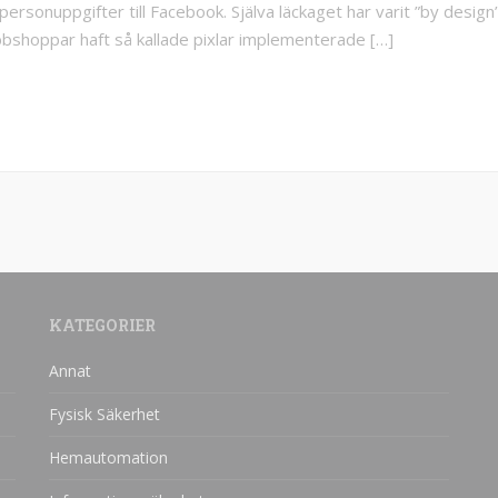
 personuppgifter till Facebook. Själva läckaget har varit ”by desig
bshoppar haft så kallade pixlar implementerade […]
KATEGORIER
Annat
Fysisk Säkerhet
Hemautomation