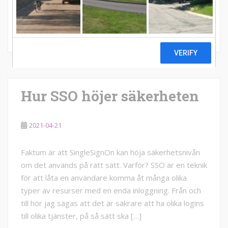
kan […]
LÄS MER
Hur SSO höjer säkerheten
2021-04-21
Faktum är att SingleSignOn kan höja säkerhetsnivån
om det används på rätt sätt. Varför? SSO är en teknik
för att låta en användare komma åt många olika
typer av resurser med en enda inloggning. Från och
till hör jag sägas att det är säkrare att ha olika logins
till olika tjänster, på så sätt ska […]