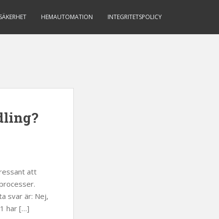
-SÄKERHET
HEMAUTOMATION
INTEGRITETSPOLICY
dling?
ressant att
sprocesser.
a svar är: Nej,
1 har […]