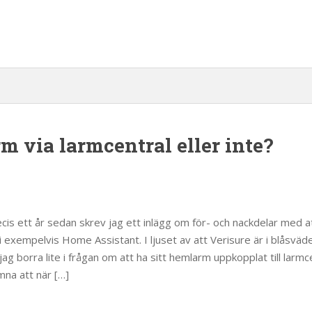
 via larmcentral eller inte?
cis ett år sedan skrev jag ett inlägg om för- och nackdelar med 
i exempelvis Home Assistant. I ljuset av att Verisure är i blåsväd
 jag borra lite i frågan om att ha sitt hemlarm uppkopplat till larmce
ämna att när […]