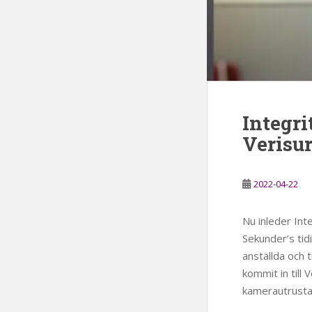
Integr
Verisu
2022-04-22
Nu inleder Int
Sekunder’s tid
anställda och 
kommit in till 
kamerautrustad