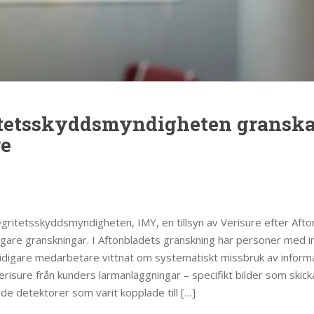
itetsskyddsmyndigheten granska
re
egritetsskyddsmyndigheten, IMY, en tillsyn av Verisure efter Aft
igare granskningar. I Aftonbladets granskning har personer med 
tidigare medarbetare vittnat om systematiskt missbruk av infor
Verisure från kunders larmanläggningar – specifikt bilder som skick
e detektorer som varit kopplade till […]