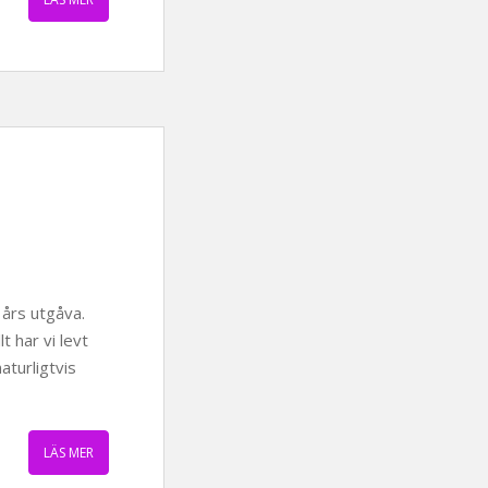
års utgåva.
 har vi levt
turligtvis
LÄS MER