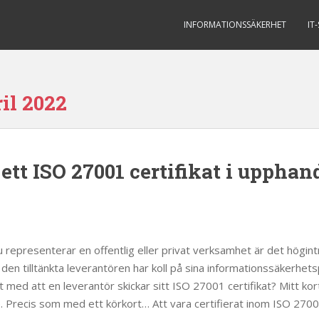
INFORMATIONSSÄKERHET
IT
il 2022
ett ISO 27001 certifikat i upphan
representerar en offentlig eller privat verksamhet är det högint
t den tilltänkta leverantören har koll på sina informationssäkerhet
 med att en leverantör skickar sitt ISO 27001 certifikat? Mitt kort
e. Precis som med ett körkort… Att vara certifierat inom ISO 2700