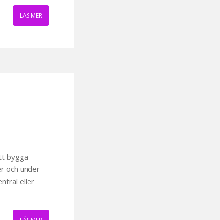
LÄS MER
att bygga
er och under
ntral eller
LÄS MER