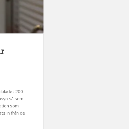
r
onbladet 200
insyn så som
mation som
ats in från de