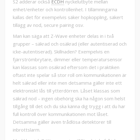
S2 adderar också
ECDH
nyckelutbyte mellan
enhet/enheter och kontrollenhet. I tillämningarna
kallas det för exempelvis säker hopkoppling, säkert
tillägg av nod, secure pairing osv.
Man kan säga att Z-Wave enheter delas in i två
grupper – säkrad och osäkrad (eller autentiserad och
icke-autentiserad). Skillnaden? Exempelvis en
fjärrströmbrytare, dimmer eller temperatursensor
kan klassas som osäkrad eftersom det i praktiken
oftast inte spelar så stor roll om kommunikationen är
helt säkrad eller inte men detsamma gäller inte ett
elektroniskt lås till ytterdörren. Låset klassas som
säkrad nod – ingen obehörig ska ha någon som helst
tillgång till det och du ska känna dig trygg i att du har
full kontroll över kommunikationen mot låset.
Detsamma gäller även trådlösa detektorer till
inbrottslarm.