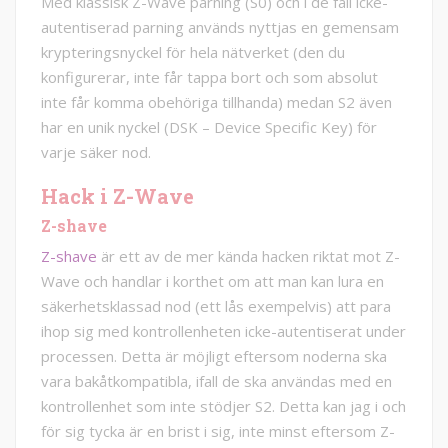
Med klassisk Z-Wave parning (S0) och i de fall icke-
autentiserad parning används nyttjas en gemensam
krypteringsnyckel för hela nätverket (den du
konfigurerar, inte får tappa bort och som absolut
inte får komma obehöriga tillhanda) medan S2 även
har en unik nyckel (DSK – Device Specific Key) för
varje säker nod.
Hack i Z-Wave
Z-shave
Z-shave
är ett av de mer kända hacken riktat mot Z-
Wave och handlar i korthet om att man kan lura en
säkerhetsklassad nod (ett lås exempelvis) att para
ihop sig med kontrollenheten icke-autentiserat under
processen. Detta är möjligt eftersom noderna ska
vara bakåtkompatibla, ifall de ska användas med en
kontrollenhet som inte stödjer S2. Detta kan jag i och
för sig tycka är en brist i sig, inte minst eftersom Z-