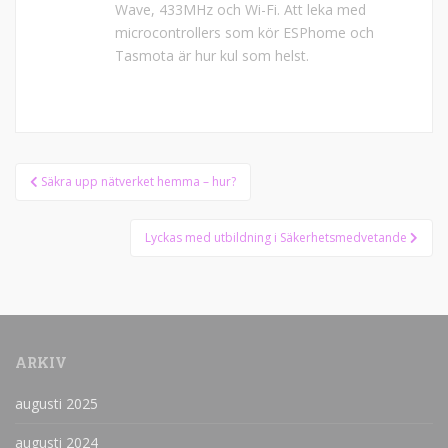
Wave, 433MHz och Wi-Fi. Att leka med
microcontrollers som kör ESPhome och
Tasmota är hur kul som helst.
Inläggsnavigering
Säkra upp nätverket hemma – hur?
Lyckas med utbildning i Säkerhetsmedvetande
ARKIV
augusti 2025
augusti 2024