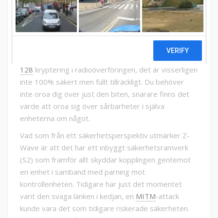
passar in i ett visst tillämpningsområde.
Men till sakfrågan!
Det korta svaret: Ja,
Z-Wave
är aningen mer säkert.
Till att börja med använder båda protokollen
AES-
128
kryptering i radioöverföringen, det är visserligen
inte 100% säkert men fullt tillräckligt. Du behöver
inte oroa dig över just den biten, snarare finns det
värde att oroa sig över sårbarheter i själva
enheterna om något.
Vad som från ett säkerhetsperspektiv utmärker Z-
Wave är att det har ett inbyggt säkerhetsramverk
(S2) som framför allt skyddar kopplingen gentemot
en enhet i samband med parning mot
kontrollenheten. Tidigare har just det momentet
varit den svaga länken i kedjan, en
MITM
-attack
kunde vara det som tidigare riskerade säkerheten.