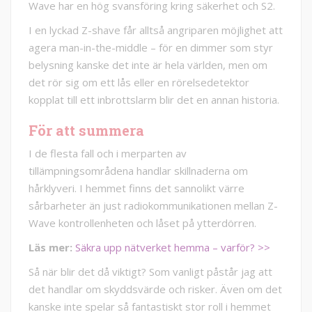
Wave har en hög svansföring kring säkerhet och S2.
I en lyckad Z-shave får alltså angriparen möjlighet att
agera man-in-the-middle – för en dimmer som styr
belysning kanske det inte är hela världen, men om
det rör sig om ett lås eller en rörelsedetektor
kopplat till ett inbrottslarm blir det en annan historia.
För att summera
I de flesta fall och i merparten av
tillämpningsområdena handlar skillnaderna om
hårklyveri. I hemmet finns det sannolikt värre
sårbarheter än just radiokommunikationen mellan Z-
Wave kontrollenheten och låset på ytterdörren.
Läs mer:
Säkra upp nätverket hemma – varför? >>
Så när blir det då viktigt? Som vanligt påstår jag att
det handlar om skyddsvärde och risker. Även om det
kanske inte spelar så fantastiskt stor roll i hemmet