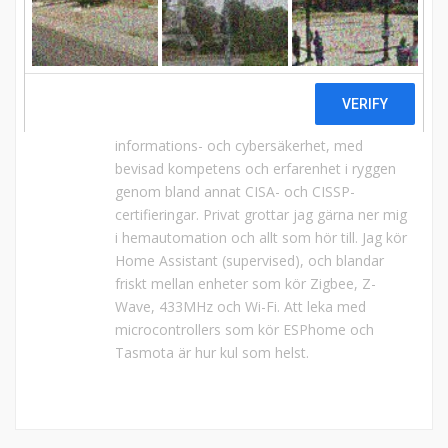
MATTIAS SJÖDIN
Jag arbetar till vardags som CISO inom
finansvärlden med bakgrund både som CISO
inom IT-branchen och som konsult inom
informations- och cybersäkerhet, med
bevisad kompetens och erfarenhet i ryggen
genom bland annat CISA- och CISSP-
certifieringar. Privat grottar jag gärna ner mig
i hemautomation och allt som hör till. Jag kör
Home Assistant (supervised), och blandar
friskt mellan enheter som kör Zigbee, Z-
Wave, 433MHz och Wi-Fi. Att leka med
microcontrollers som kör ESPhome och
Tasmota är hur kul som helst.