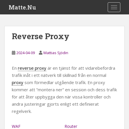
S
Matte.Nu
TOGGLE
k
i
p
t
Reverse Proxy
o
m
a
2024-04-09
Mattias Sjödin
i
n
En
reverse proxy
är en tjänst för att vidarebefordra
c
trafik inåt i ett nätverk till skillnad från en normal
o
proxy
som förmedlar utgående trafik. En proxy
n
t
kommer att ”montera ner” en session och dess trafik
e
för att åter uppbygga den när vissa kontroller och
n
andra justeringar gjorts enligt ett definierat
t
regelverk.
WAF
Router