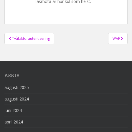
Tasmota är hur kul som helst.
Inläggsnavigering
Tvåfaktorautentisering
WAF
ARKIV
augusti 2025
augusti 2024
juni 2024
april 2024