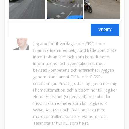
MATTIAS SJÖDIN
Jag arbetar till vardags som CISO inom
finansvärlden med bakgrund både som CISO
inom IT-branchen och som konsult inom
informations- och cybersäkerhet, med
bevisad kompetens och erfarenhet i ryggen
genom bland annat CISA- och CISSP-
certifieringar. Privat grottar jag gärna ner mig
i hemautomation och allt som hör till. Jag kör
Home Assistant (supervised), och blandar
friskt mellan enheter som kör Zigbee, Z-
Wave, 433MHz och Wi-Fi. Att leka med
microcontrollers som kör ESPhome och
Tasmota är hur kul som helst.