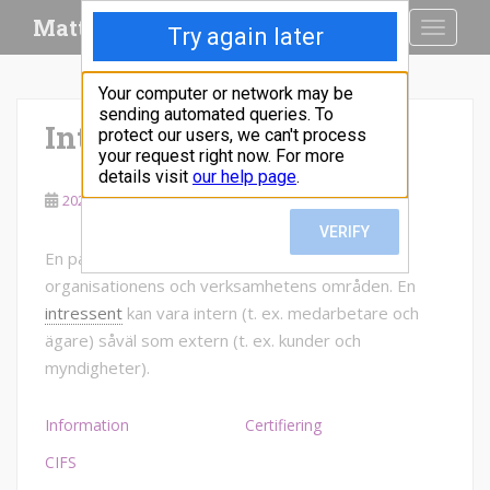
S
Matte.Nu
TOGGLE
k
i
p
t
Intressent
o
m
a
2021-05-04
Mattias Sjödin
i
n
En part som har intresse inom ett eller flera av
c
organisationens och verksamhetens områden. En
o
intressent
kan vara intern (t. ex. medarbetare och
n
t
ägare) såväl som extern (t. ex. kunder och
e
myndigheter).
n
t
Information
Certifiering
CIFS