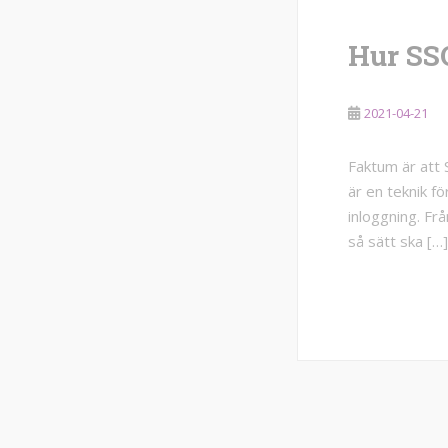
Hur SS
2021-04-21
Faktum är att 
är en teknik f
inloggning. Från
så sätt ska […]