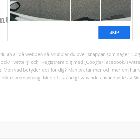
titet är ditt allt
r du än är på webben så snubblar du över knappar som säger ”Lo
ook/Twitter]” och ”Registrera dig med [Google/Facebook/Twitter
). Men vad betyder det för dig? Man pratar mer och mer om hur v
 i olika sammanhang. Med ett ständigt växande användande av Si