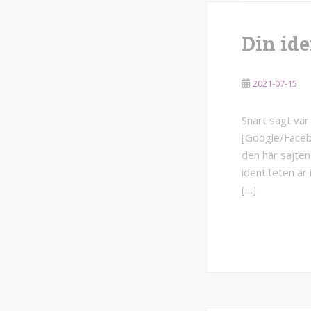
Din iden
2021-07-15
Snart sagt va
[Google/Faceb
den här sajten
identiteten är
[…]