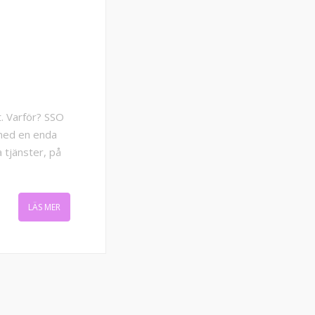
. Varför? SSO
 med en enda
a tjänster, på
LÄS MER