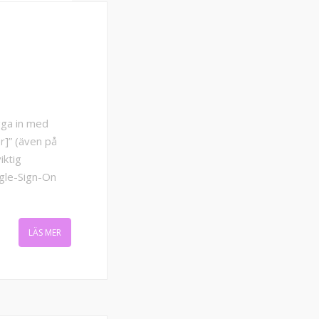
gga in med
]” (även på
iktig
ngle-Sign-On
LÄS MER