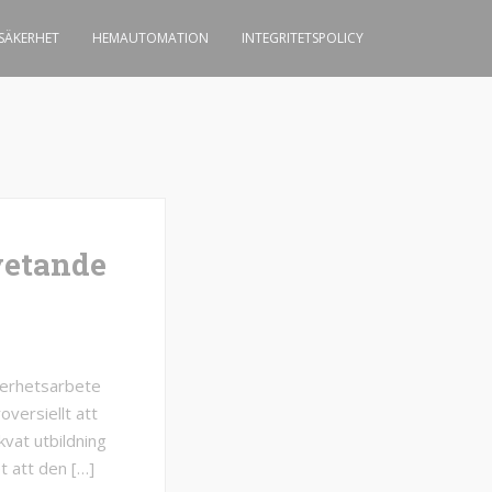
-SÄKERHET
HEMAUTOMATION
INTEGRITETSPOLICY
vetande
äkerhetsarbete
versiellt att
kvat utbildning
t att den […]