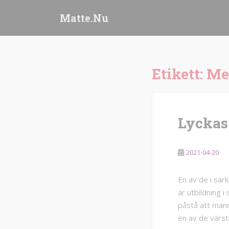
S
Matte.Nu
k
i
p
t
o
Etikett:
Me
m
a
i
n
Lyckas
c
o
n
2021-04-20
t
e
En av de i sär
n
är utbildning 
t
påstå att männ
en av de värst