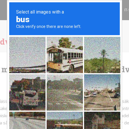
INFORMATIONSSÄKERHET
IT
dvetenhet
 med utbildning i Säkerhetsmed
klass viktigaste grundstenarna i ett framgångsrikt informationss
i säkerhetsmedvetande. Det är varken en hemlighet eller ens kontro
iskorna i organisationen är den största risken och är de utan ade
a sårbarheterna en organisation kan ha. Med det sagt framgår de